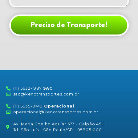
Preciso de Transporte!
(11) 5632-1987
SAC
sac@kenotransportes.com.br
(11) 5635-0749
Operacional
operacional@kenotransportes.com.br
Av. Maria Coelho Aguiar 573 - Galpão 45H
Jd. São Luís - São Paulo/SP - 05805-000